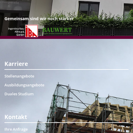
Gemeinsam sind wir noch stärker
Karriere
Stellenangebote
Ausbildungsangebote
Duales Studium
Kontakt
Ihre Anfrage