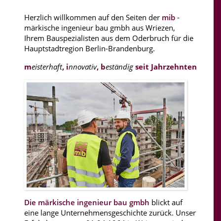
Herzlich willkommen auf den Seiten der
mib
-
märkische ingenieur bau gmbh aus Wriezen,
Ihrem Bauspezialisten aus dem Oderbruch für die
Hauptstadtregion Berlin-Brandenburg.
m
eisterhaft
, i
nnovativ
, b
eständig
seit Jahrzehnten
Bauausführung
Projektentwicklung
Immobilienmanagement
Die märkische ingenieur bau gmbh
blickt auf
eine lange Unternehmensgeschichte zurück. Unser