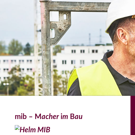
mib – M
acher
i
m
B
au