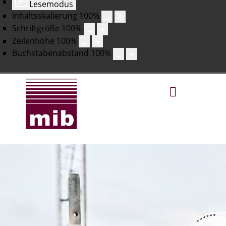
Lesemodus
Inhaltsskalierung
100
%
Schriftgröße
100
%
Zeilenhöhe
100
%
Buchstabenabstand
100
%